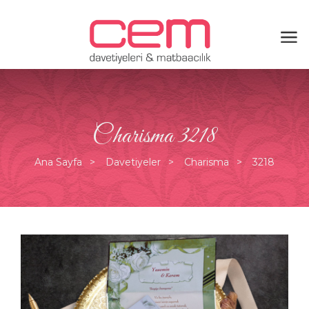
Charisma 3218
Ana Sayfa
Davetiyeler
Charisma
3218