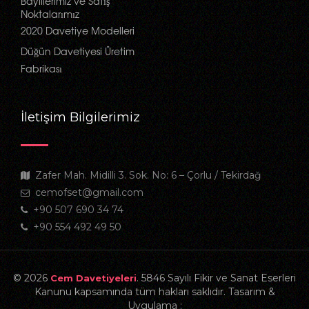
Bayiilerimiz ve Satış
Noktalarımız
2020 Davetiye Modelleri
Düğün Davetiyesi Üretim
Fabrikası
İletişim Bilgilerimiz
Zafer Mah. Midilli 3. Sok. No: 6 – Çorlu / Tekirdağ
cemofset@gmail.com
+90 507 690 34 74
+90 554 492 49 50
© 2026
. 5846 Sayılı Fikir ve Sanat Eserleri
Cem Davetiyeleri
Kanunu kapsamında tüm hakları saklıdır. Tasarım &
Uygulama :