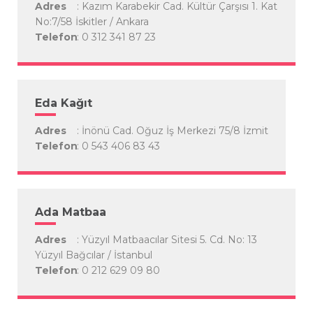
Adres
: Kazım Karabekir Cad. Kültür Çarşısı 1. Kat
No:7/58 İskitler / Ankara
Telefon
: 0 312 341 87 23
Eda Kağıt
Adres
: İnönü Cad. Oğuz İş Merkezi 75/8 İzmit
Telefon
: 0 543 406 83 43
Ada Matbaa
Adres
: Yüzyıl Matbaacılar Sitesi 5. Cd. No: 13
Yüzyıl Bağcılar / İstanbul
Telefon
: 0 212 629 09 80