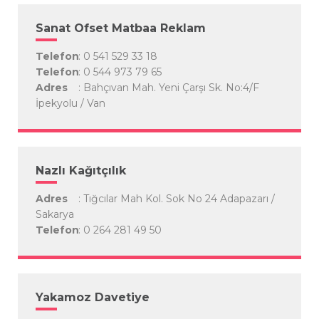
Sanat Ofset Matbaa Reklam
Telefon
: 0 541 529 33 18
Telefon
: 0 544 973 79 65
Adres
: Bahçıvan Mah. Yeni Çarşı Sk. No:4/F
İpekyolu / Van
Nazlı Kağıtçılık
Adres
: Tığcılar Mah Kol. Sok No 24 Adapazarı /
Sakarya
Telefon
: 0 264 281 49 50
Yakamoz Davetiye