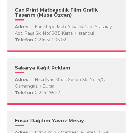
Can Print Matbaacılık Film Grafik
Tasarım (Musa Özcan)
Adres
: Karlıktepe Mah. Yakacık Cad. Atasaray
Apt. Paşa Sk. No:15/3E Kartal / İstanbul
Telefon
: 0 216 517 06 02
Sakarya Kağıt Reklam
Adres
: Hacı İlyas Mh. 1. Sezen Sk. No: 4/C
Osmangazi / Bursa
Telefon
: 0 224 255 22 11
Ensar Dağıtım Yavuz Meray
Adres
: Litros Yolu 2.Matbaacılar Sitesi 7C-5E