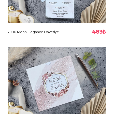
483₺
7080 Moon Elegance Davetiye