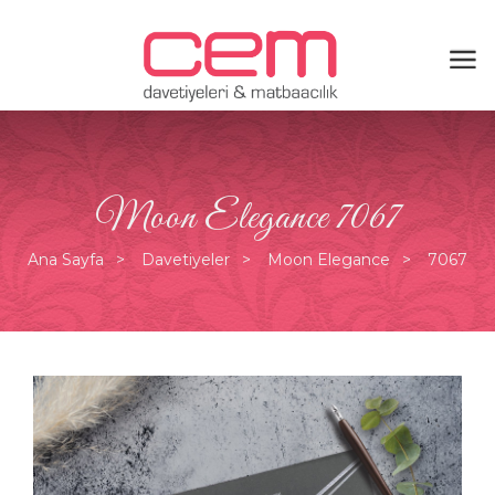
Moon Elegance 7067
Ana Sayfa
Davetiyeler
Moon Elegance
7067